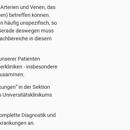
 Arterien und Venen, das
ren) betreffen können.
 häufig unspezifisch, so
t. Gerade deswegen muss
Fachbereiche in diesem
unserer Patienten
erkliniken - insbesondere
 zusammen.
kungen“ in der Sektion
es Universitätsklinikums
komplette Diagnostik und
rkrankungen an.