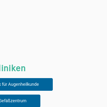
liniken
nik für Augenheilkunde
s Gefäßzentrum